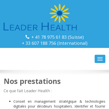
+ 41 78 975 61 83 (Suisse)
+ 33 607 188 756 (International)
Toggl
navig
Nos prestations
Ce que fait Leader Health :
Conseil en management stratégique & technologies
digitales pour décideurs hospitaliers. Identifier et fournir