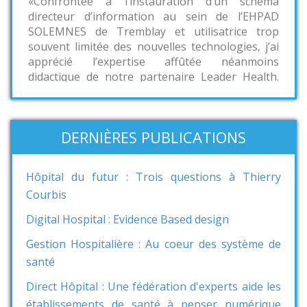
directeur d’information au sein de l’EHPAD
SOLEMNES de Tremblay et utilisatrice trop
souvent limitée des nouvelles technologies, j’ai
apprécié l’expertise affûtée néanmoins
didactique de notre partenaire Leader Health.
Nous lui devons de franchir un palier qualitatif
qui nous permet de faire face plus sereinement
et complètement à nos obligations
réglementaires. »
Dr Nativelle Médecin
DERNIÈRES PUBLICATIONS
coordonnateur Groupe Solemnes EHPAD
Tremblay-en-France
Hôpital du futur : Trois questions à Thierry
« Notre Groupe spécialisé dans la gestion des
Courbis
personnes âgées atteintes de la maladie
Digital Hospital : Evidence Based design
d’Alzheimer se développe dans la région Ile de
France. Nous avons souhaité mettre en place
Gestion Hospitalière : Au coeur des système de
une politique très innovante en nous appuyant
santé
sur les nouvelles technologies. Nous avons
trouvé chez Leader Health un partenaire
Direct Hôpital : Une fédération d'experts aide les
remarquable qui nous a permis de définir notre
établissements de santé à penser numérique