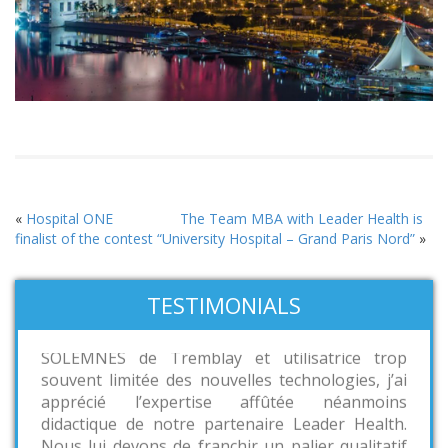
«
Hospital ONE
The Team MBA with Leader Health is
finalist of the contest “University Hospital – Grand Paris Nord”
»
TESTIMONIALS
«Confrontée à l’instauration d’un schéma
directeur d’information au sein de l’EHPAD
SOLEMNES de Tremblay et utilisatrice trop
souvent limitée des nouvelles technologies, j’ai
apprécié l’expertise affûtée néanmoins
didactique de notre partenaire Leader Health.
Nous lui devons de franchir un palier qualitatif