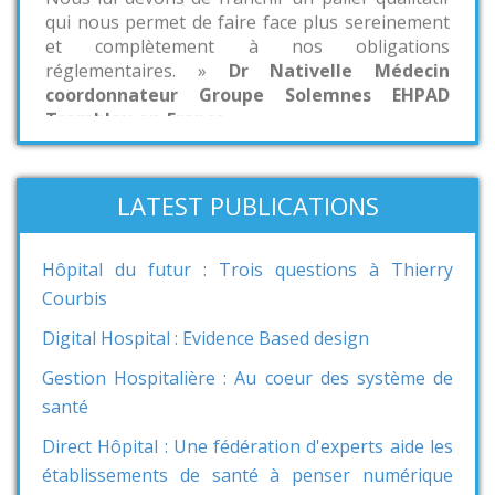
qui nous permet de faire face plus sereinement
et complètement à nos obligations
réglementaires. »
Dr Nativelle Médecin
coordonnateur Groupe Solemnes EHPAD
Tremblay-en-France
« Notre Groupe spécialisé dans la gestion des
personnes âgées atteintes de la maladie
LATEST PUBLICATIONS
d’Alzheimer se développe dans la région Ile de
France. Nous avons souhaité mettre en place
une politique très innovante en nous appuyant
Hôpital du futur : Trois questions à Thierry
sur les nouvelles technologies. Nous avons
Courbis
trouvé chez Leader Health un partenaire
remarquable qui nous a permis de définir notre
Digital Hospital : Evidence Based design
schéma directeur en lien avec nos partenaires
du court séjour et les attentes de nos clients.»
Gestion Hospitalière : Au coeur des système de
Eddy CHENAF Directeur d’Etablissement
santé
Groupe Solemnes
Direct Hôpital : Une fédération d'experts aide les
« Le CHU de Toulouse a fait appel à Leader
établissements de santé à penser numérique